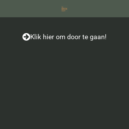
Ga
direct
naar
de
Klik hier om door te gaan!
hoofdinhoud